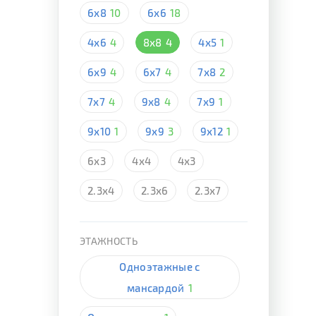
6х8
10
6х6
18
4х6
4
8х8
4
4х5
1
6х9
4
6х7
4
7х8
2
7х7
4
9х8
4
7х9
1
9х10
1
9х9
3
9х12
1
6х3
4х4
4х3
2.3х4
2.3х6
2.3х7
ЭТАЖНОСТЬ
Одноэтажные с
мансардой
1