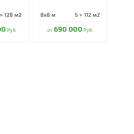
 =
128
м2
8х8
м
S =
112
м2
00
690 000
Руб.
от
Руб.