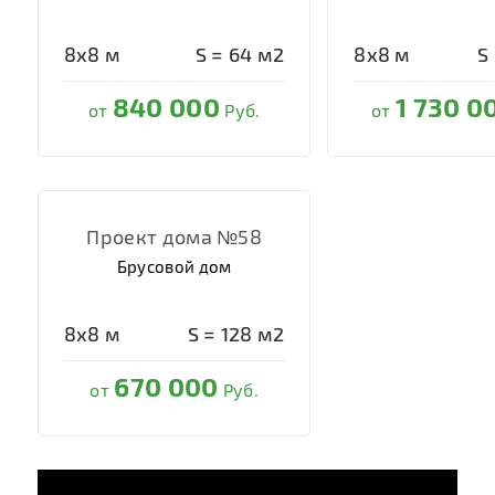
8х8
м
S =
64
м2
8х8
м
S
840 000
1 730 0
от
Руб.
от
Проект дома №58
Брусовой дом
8х8
м
S =
128
м2
670 000
от
Руб.