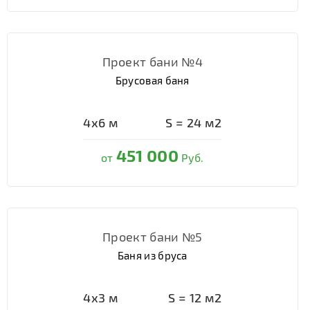
Проект бани №4
Брусовая баня
4х6
м
S =
24
м2
451 000
от
Руб.
Проект бани №5
Баня из бруса
4х3
м
S =
12
м2