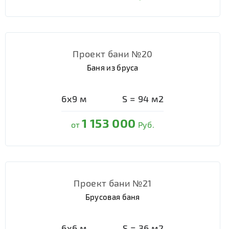
Проект бани №20
Баня из бруса
6х9
м
S =
94
м2
1 153 000
от
Руб.
Проект бани №21
Брусовая баня
6х6
м
S =
36
м2