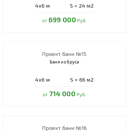
4х6
м
S =
24
м2
699 000
от
Руб.
Проект бани №15
Баня из бруса
4х6
м
S =
66
м2
714 000
от
Руб.
Проект бани №16