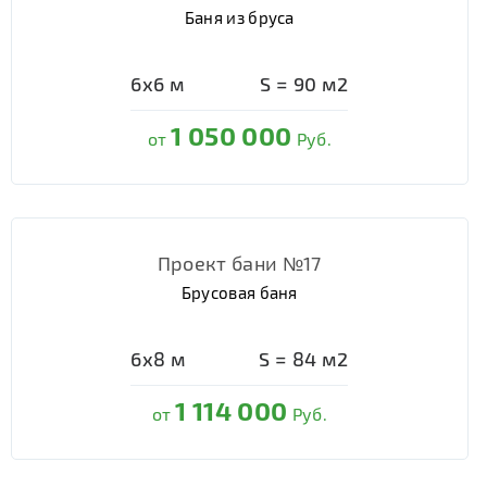
Баня из бруса
6х6
м
S =
90
м2
1 050 000
от
Руб.
Проект бани №17
Брусовая баня
6х8
м
S =
84
м2
1 114 000
от
Руб.