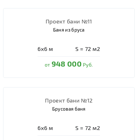
Проект бани №11
Баня из бруса
6х6
м
S =
72
м2
948 000
от
Руб.
Проект бани №12
Брусовая баня
6х6
м
S =
72
м2