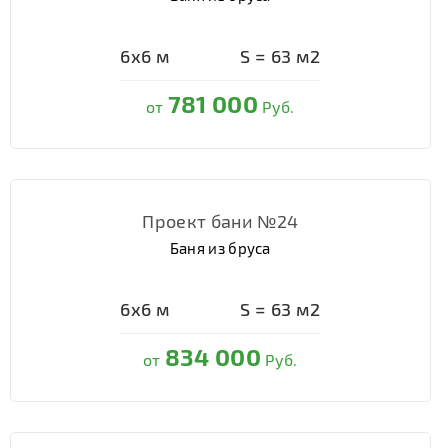
6х6
м
S =
63
м2
781 000
от
Руб.
Проект бани №24
Баня из бруса
6х6
м
S =
63
м2
834 000
от
Руб.