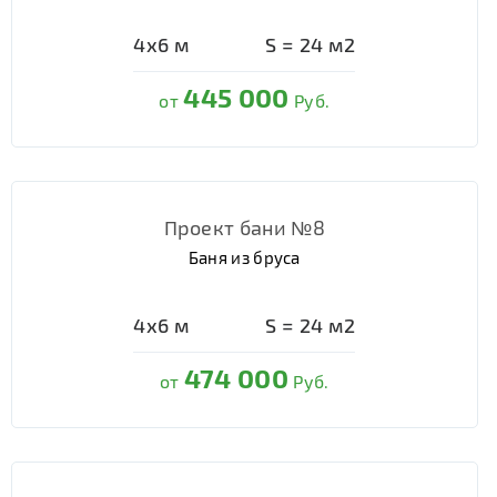
4х6
м
S =
24
м2
445 000
от
Руб.
Проект бани №8
Баня из бруса
4х6
м
S =
24
м2
474 000
от
Руб.