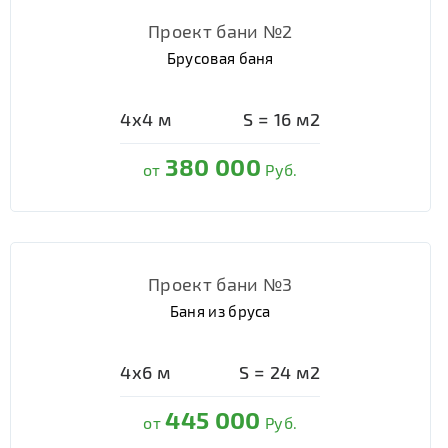
Проект бани №2
Брусовая баня
4х4
м
S =
16
м2
380 000
от
Руб.
Проект бани №3
Баня из бруса
4х6
м
S =
24
м2
445 000
от
Руб.