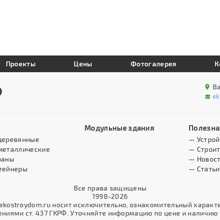
Проекты
Цены
Фотогалерея
К
В
e
Модульные здания
Полезна
деревянные
— Устрой
металлические
— Строит
раны
— Новос
тейнеры
— Статьи
Все права защищены
1998-2026
kostroydom.ru носит исключительно, ознакомительный характер
иями ст. 437 ГКРФ. Уточняйте информацию по цене и наличию т