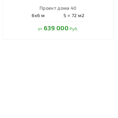
Проект дома 40
6х6
м
S =
72
м2
639 000
от
Руб.