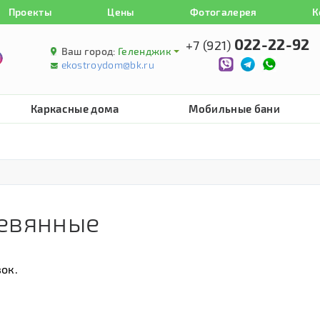
Проекты
Цены
Фотогалерея
К
022-22-92
+7 (921)
Ваш город:
Геленджик
ekostroydom@bk.ru
Каркасные дома
Мобильные бани
ревянные
ок.