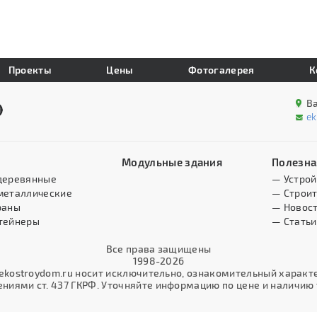
Проекты
Цены
Фотогалерея
К
В
e
Модульные здания
Полезна
деревянные
— Устрой
металлические
— Строит
раны
— Новос
тейнеры
— Статьи
Все права защищены
1998-2026
kostroydom.ru носит исключительно, ознакомительный характер
иями ст. 437 ГКРФ. Уточняйте информацию по цене и наличию т