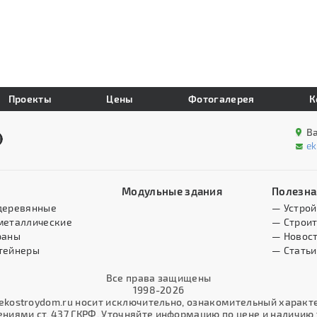
Проекты
Цены
Фотогалерея
К
В
e
Модульные здания
Полезна
деревянные
— Устрой
металлические
— Строит
раны
— Новос
тейнеры
— Статьи
Все права защищены
1998-2026
kostroydom.ru носит исключительно, ознакомительный характер
иями ст. 437 ГКРФ. Уточняйте информацию по цене и наличию т