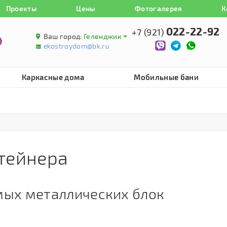
Проекты
Цены
Фотогалерея
К
022-22-92
+7 (921)
Ваш город:
Геленджик
ekostroydom@bk.ru
Каркасные дома
Мобильные бани
тейнера
мых металлических блок