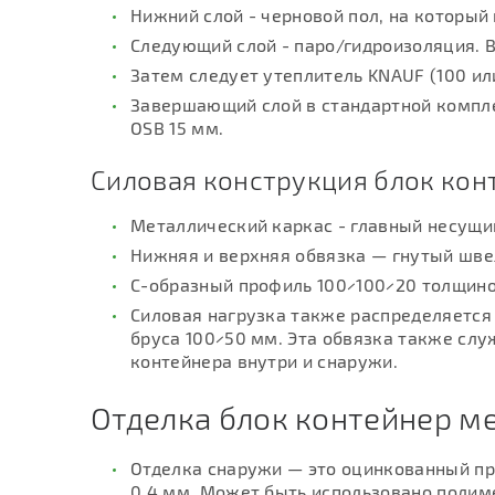
Нижний слой - черновой пол, на который
Следующий слой - паро/гидроизоляция. В
Затем следует утеплитель KNAUF (100 ил
Завершающий слой в стандартной компле
OSB 15 мм.
Силовая конструкция блок кон
Металлический каркас - главный несущи
Нижняя и верхняя обвязка — гнутый шве
С-образный профиль 100×100×20 толщиной
Силовая нагрузка также распределяется
бруса 100×50 мм. Эта обвязка также слу
контейнера внутри и снаружи.
Отделка блок контейнер м
Отделка снаружи — это оцинкованный п
0,4 мм. Может быть использовано полим