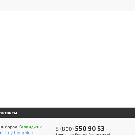
онтакты
аш город:
Геленджик
550 90 53
8 (800)
kostroydom@bk.ru
Звонок по России бесплатный