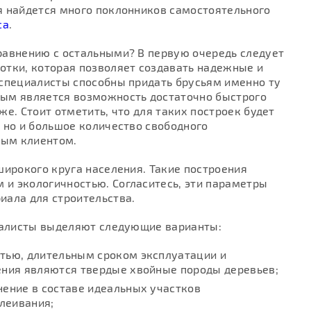
я найдется много поклонников самостоятельного
са
.
равнению с остальными? В первую очередь следует
отки, которая позволяет создавать надежные и
 специалисты способны придать брусьям именно ту
ным является возможность достаточно быстрого
е. Стоит отметить, что для таких построек будет
 но и большое количество свободного
дым клиентом.
ирокого круга населения. Такие построения
и экологичностью. Согласитесь, эти параметры
иала для строительства.
циалисты выделяют следующие варианты:
стью, длительным сроком эксплуатации и
ления являются твердые хвойные породы деревьев;
нение в составе идеальных участков
леивания;