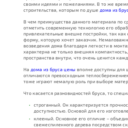
своими идеями и пожеланиями. В то же врем
строительства, которым по душе
дома из бру
В чем преимущества данного материала по с
отметить современную технологию его обраб
привлекательные внешне постройки, так как
форму, которую хочет заказчик. Немаловаж
возведения дома благодаря легкости в монтаж
характерна не только внешняя компактность,
пространства внутри, что очень ценится каж
На
дома из бруса цены
вполне доступны для ш
отличаются превосходным теплосбережением 
тоже играют немалую роль при выборе матер
Что касается разновидностей бруса, то спе
строганный. Он характеризуется прочно
доступностью. Основой для его изготов
клееный. Основное его отличие – объеди
свежеспиленного дерева посредством ск