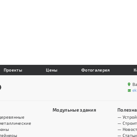
Проекты
Цены
Фотогалерея
К
В
e
Модульные здания
Полезна
деревянные
— Устрой
металлические
— Строит
раны
— Новос
тейнеры
— Статьи