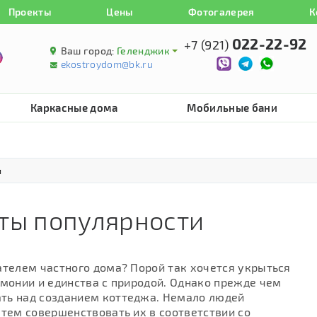
Проекты
Цены
Фотогалерея
К
022-22-92
+7 (921)
Ваш город:
Геленджик
ekostroydom@bk.ru
Каркасные дома
Мобильные бани
и
еты популярности
ателем частного дома? Порой так хочется укрыться
рмонии и единства с природой. Однако прежде чем
ть над созданием коттеджа. Немало людей
атем совершенствовать их в соответствии со