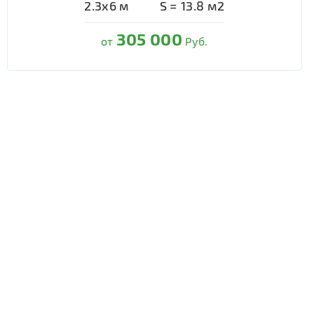
2.3х6
м
S =
13.8
м2
305 000
от
Руб.