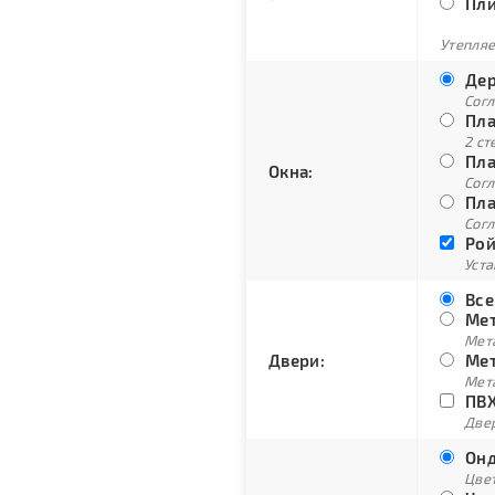
Пли
Утепляе
Дер
Сог
Пла
2 ст
Пла
Окна:
Согл
Пла
Согл
Рой
Уст
Все
Мет
Мет
Двери:
Мет
Мет
ПВХ
Двер
Онд
Цве