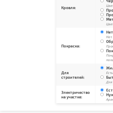
Чер
Цве
Кровля:
Про
Про
Мет
Цвет
Нет
Нет.
Обр
Покраска:
Про
Пок
Пок
пол
Жил
Для
Есть
строителей:
Быт
Для
Ест
Электричество
Нуж
на участке:
Арен