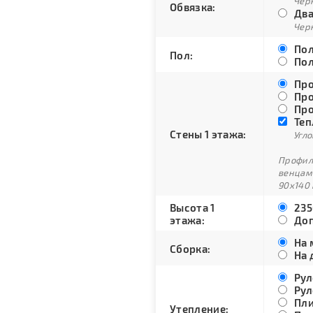
Черн
Обвязка:
Два
Черн
Пол
Пол:
Пол
Про
Про
Про
Теп
Стены 1 этажа:
Угло
Профили
венцам
90х140 
Высота 1
235
этажа:
Доп
На 
Сборка:
На 
Рул
Рул
Пли
Утепление: