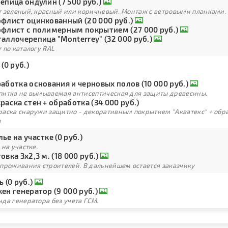
епица ондулин (7 500 руб.)
т зеленый, красный или коричневый. Монтаж с ветровыми планками.
флист оцинкованный (20 000 руб.)
флист с полимерным покрытием (27 000 руб.)
аллочерепица "Monterrey" (32 000 руб.)
 по каталогу RAL
 (0 руб.)
аботка основания и черновых полов (10 000 руб.)
питка не вымываемая антисептическая для защиты древесины.
раска стен + обработка (34 000 руб.)
раска снаружи защитно - декоративным покрытием "Акватекс" + обра
а
ье на участке (0 руб.)
 на участке.
овка 3х2,3 м. (18 000 руб.)
 проживания строителей. В дальнейшем остается заказчику
ь (0 руб.)
ен генератор (9 000 руб.)
да генератора без учета ГСМ.