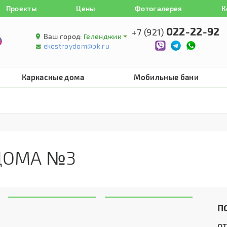
Проекты
Цены
Фотогалерея
К
022-22-92
+7 (921)
Ваш город:
Геленджик
ekostroydom@bk.ru
Каркасные дома
Мобильные бани
ДОМА №3
П
о