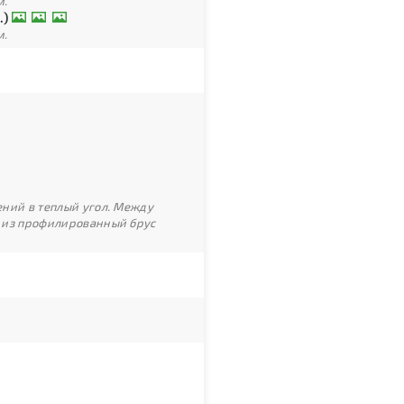
м.
.)
м.
ний в теплый угол. Между
 из профилированный брус