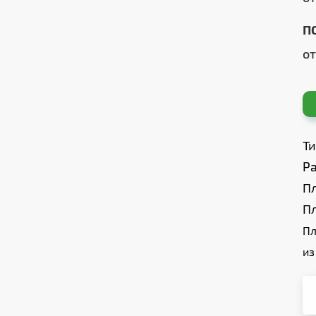
П
о
Т
Ра
П
П
Пл
из