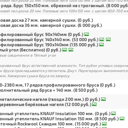
овой пол доска 20 мм. Половые лаги 100х150 мм. с шагом 600-700 м
 ряда. Брус 150х150 мм. обрезной не строганный. (8 000 руб
овой пол доска 20 мм. Половые лаги 100х150 мм. с шагом 600-700 м
овая доска 27 мм. камерной сушки. (0 руб.)
овая доска 36 мм. камерной сушки. (6 000 руб.)
филированный брус 90х140мм (0 руб.)
филированный брус 140х140 мм. (53 000 руб.)
филированный брус 190х140мм (135 000 руб.)
лый угол (бесплатно) (0 руб.)
вые соединения в Тёплый угол
рованный брус естественной влажности. Тип рубки угловых соедине
и бруса прокладывается утеплитель Джут. Перегородки выполняются
мм. Камерная сушка бруса по запросу.
0-2380 мм, 17 рядов профилированного бруса (0 руб.)
олнительный ряд бруса + 140 мм. (8 500 руб.)
металлические нагеля (гвозди 200 мм.) (0 руб.)
деревянные берёзовые нагеля (12 000 руб.)
онный утеплитель KNAUF Insulation 100 мм. (0 руб.)
онный утеплитель KNAUF Insulation 150 мм. (8 500 руб.)
точный Rockwool Скандик 100 мм. (15 000 руб.)